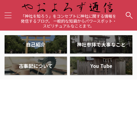
「神社を知ろう」をコンセプトに神社に関する情報を
発信するブログ。 一般的な知識からパワースポット・
スピリチュアルなことまで。
自己紹介
神社参拝で大事なこと
古事記について
You Tube