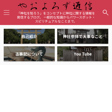
「神社を知ろう」をコンセプトに神社に関する情報を
発信するブログ。 一般的な知識からパワースポット・
スピリチュアルなことまで。
自己紹介
神社参拝で大事なこと
古事記について
You Tube