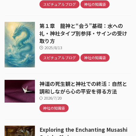
スピチュアルブログ
神社の知識袋
第１章 龍神と“会う”基礎：水への
礼・神社タイプ別参拝・サインの受け
取り方
2025/8/13
スピチュアルブログ
神社の知識袋
神道の死生観と神社での終活：自然と
調和しながら心の平安を得る方法
2026/7/20
神社の知識袋
Exploring the Enchanting Musashi