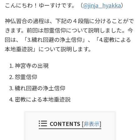
こんにちわ！ゆーすけです。（
@jinja_hyakka
）
神仏習合の過程は、下記の４段階に分けることがで
きます。前回は怨霊信仰について説明しました。今
回は、「3.穢れ回避の浄土信仰」、「4.密教による
本地垂迹説」について説明します。
神宮寺の出現
怨霊信仰
穢れ回避の浄土信仰
密教による本地垂迹説
CONTENTS
[
非表示
]