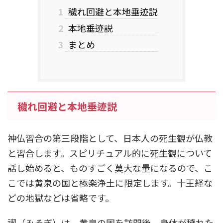
1
穢れ回避と本地垂迹説
2
本地垂迹説
3
まとめ
穢れ回避と本地垂迹説
神仏習合の第三段階として、日本人の死生観が仏教
と習合します。スピリチュアル的に死生観について
話し始めると、ものすごく莫大な量になるので、こ
こでは黄泉の国と極楽浄土に限定します。十王経な
どの地獄などは省略です。
禊（みそぎ）は、黄泉の国を訪問後、身体が穢れた