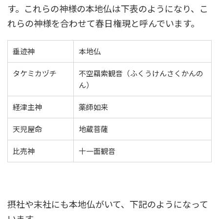
す。これらの神様の本地仏は下表のようになり、こ
れらの神様を合わせて春日権現と呼んでいます。
垂迹神
本地仏
タケミカヅチ
不空羂索観音（ふくうけんさくかんの
ん）
経津主神
薬師如来
天児屋命
地蔵菩薩
比売神
十一面観音
摂社や末社にも本地仏がいて、下記のようになって
います。