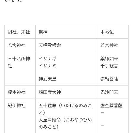
摂社、末社
祭神
本地仏
若宮神社
天押雲根命
若宮神社
三十八所神
イザナギ
薬師如来
社
イザナミ
千手観音
神武天皇
弥勒菩薩
榎本神社
猿田彦大神
毘沙門天
紀伊神社
五十猛命（いたけるのみこ
虚空蔵菩薩
と）
－
大屋津姫命（おおやつひめ
－
のみこと）