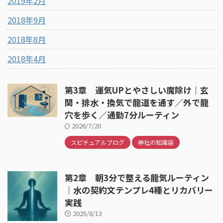
2019年2月
2018年9月
2018年8月
2018年4月
第3章 運気UPとやさしい魔除け｜玄
関・排水・換気で龍道を通す／外で龍
穴を歩く／通勤7分ルーティン
2026/7/20
スピチュアルブログ
神社の知識袋
第2章 朝3分で整える龍気ルーティン
｜水の契約文テンプレ4種とリカバリー
実践
2025/8/13