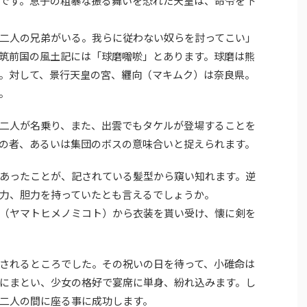
です。息子の粗暴な振る舞いを恐れた天皇は、命令を下
二人の兄弟がいる。我らに従わない奴らを討ってこい」
筑前国の風土記には「球磨囎唹」とあります。球磨は熊
。対して、景行天皇の宮、纒向（マキムク）は奈良県。
。
二人が名乗り、また、出雲でもタケルが登場することを
の者、あるいは集団のボスの意味合いと捉えられます。
あったことが、記されている髪型から窺い知れます。逆
力、胆力を持っていたとも言えるでしょうか。
（ヤマトヒメノミコト）から衣装を貰い受け、懐に剣を
されるところでした。その祝いの日を待って、小碓命は
にまとい、少女の格好で宴席に単身、紛れ込みます。し
二人の間に座る事に成功します。