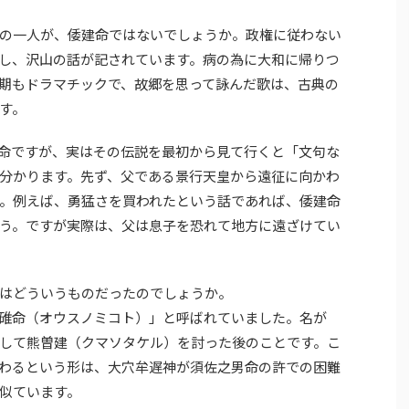
の一人が、倭建命ではないでしょうか。政権に従わない
し、沢山の話が記されています。病の為に大和に帰りつ
期もドラマチックで、故郷を思って詠んだ歌は、古典の
す。
命ですが、実はその伝説を最初から見て行くと「文句な
分かります。先ず、父である景行天皇から遠征に向かわ
。例えば、勇猛さを買われたという話であれば、倭建命
う。ですが実際は、父は息子を恐れて地方に遠ざけてい
はどういうものだったのでしょうか。
碓命（オウスノミコト）」と呼ばれていました。名が
して熊曽建（クマソタケル）を討った後のことです。こ
わるという形は、大穴牟遅神が須佐之男命の許での困難
似ています。