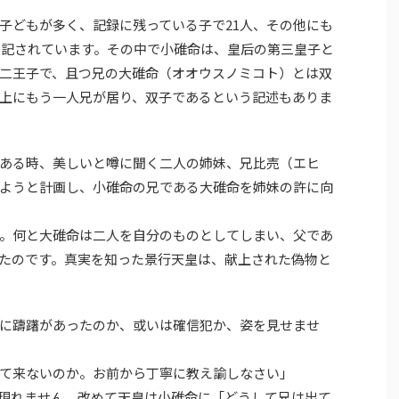
子どもが多く、記録に残っている子で21人、その他にも
には記されています。その中で小碓命は、皇后の第三皇子と
二王子で、且つ兄の大碓命（オオウスノミコト）とは双
上にもう一人兄が居り、双子であるという記述もありま
ある時、美しいと噂に聞く二人の姉妹、兄比売（エヒ
ようと計画し、小碓命の兄である大碓命を姉妹の許に向
。何と大碓命は二人を自分のものとしてしまい、父であ
たのです。真実を知った景行天皇は、献上された偽物と
に躊躇があったのか、或いは確信犯か、姿を見せませ
て来ないのか。お前から丁寧に教え諭しなさい」
現れません。改めて天皇は小碓命に「どうして兄は出て