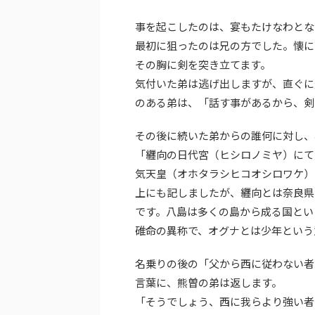
事を起こしたのは、宴もたけなわとな
最初に狙ったのは兄の方でした。懐に
その胸に剣を突き立てます。
気付いた弟は逃げ出しますが、直ぐに
のある弟は、「話す事があるから、剣
その後に続いた弟からの誰何に対し、
「纒向の日代宮（ヒシロノミヤ）にて
気天皇（オホタラシヒコオシロワケ）
上にも記しましたが、纒向とは奈良県
です。八島は多くの島から成る国とい
碓命の異称で、オグナとは少年という
名乗りの後の「父から西に従わない者
言葉に、熊曽の弟は返します。
「そうでしょう、西に我らより強い者