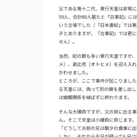
父である第十二代、景行天皇は非常に
59人、合計80人居たと『古事記』
いう立場でした（『日本書紀』では第
子とありますが、『古事記』では更に
せん）。
当然、妃の数も多い景行天皇ですが、
メ）、弟比売（オトヒメ）を迎え入れ
かわせました。
ところが、ここで事件が起こりました
る天皇には、偽って別の娘を差し出し
は婚姻関係を結ばずに終わります。
そんな大碓命ですが、父の前に出る事
ん。そこで天皇は小碓命に命じます。
「どうしてお前の兄は朝夕の食事に出
しかし、それから五日が経っても兄は