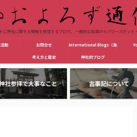
トに神社に関する情報を発信するブログ。 一般的な知識からパワースポット
be活動
お問合せ
International Blogs（海
Y
考え方と歴史
外向けブロク）
神社的ブログ
神社参拝で大事なこと
古事記について