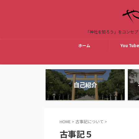
「神社を知ろう」をコンセプ
ホーム
You Tu
自己紹介
HOME
>
古事記について
>
古事記５