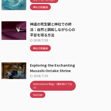
神社の知識袋
神道の死生観と神社での終
活：自然と調和しながら心の
平安を得る方法
2026/7/20
神社の知識袋
Exploring the Enchanting
Musashi Ontake Shrine
2026/7/20
International Blogs（海外向けブロ
ク）
YouTube