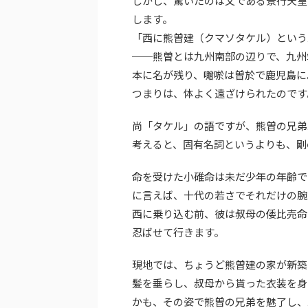
しかし、驚いたのは父である景行天皇
します。
「西に熊曽建（クマソタケル）という
──熊曽とは九州南部の辺りで、九州
本に名が残り、囎唹は曽於で鹿児島に
つまりは、体よく遠ざけられたのです
尚「タケル」の語ですが、熊曽の兄弟
考えると、固有名詞というよりも、剛
命を受けた小碓命は未だ少年の年齢で
に言えば、十代の若さでそれだけの腕
西に乗り込む前、彼は叔母の倭比売命
忍ばせて行きます。
現地では、ちょうど熊曽建の家が新築
髪を垂らし、叔母から貰った衣装を身
かも、その姿で熊曽の兄弟を魅了し、