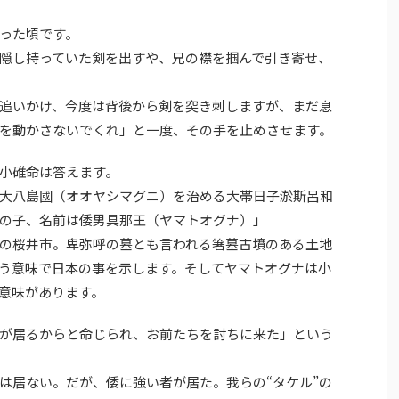
った頃です。
隠し持っていた剣を出すや、兄の襟を掴んで引き寄せ、
追いかけ、今度は背後から剣を突き刺しますが、まだ息
を動かさないでくれ」と一度、その手を止めさせます。
小碓命は答えます。
大八島國（オオヤシマグニ）を治める大帯日子淤斯呂和
の子、名前は倭男具那王（ヤマトオグナ）」
の桜井市。卑弥呼の墓とも言われる箸墓古墳のある土地
う意味で日本の事を示します。そしてヤマトオグナは小
意味があります。
が居るからと命じられ、お前たちを討ちに来た」という
は居ない。だが、倭に強い者が居た。我らの“タケル”の